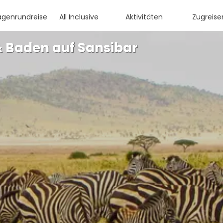
agenrundreisen
All Inclusive
Aktivitäten
Zugreise
& Baden auf Sansibar