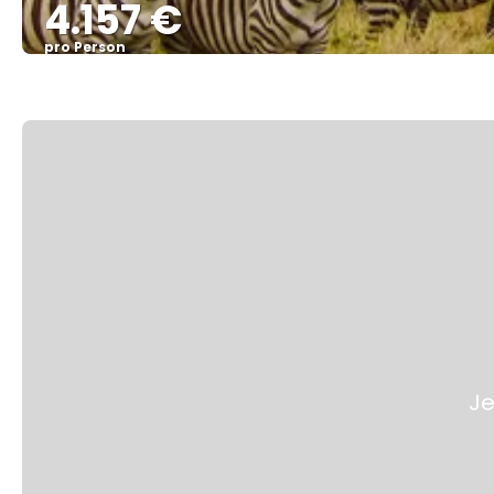
4.157 €
pro Person
Je