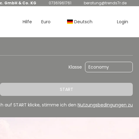
nc. GmbH & Co. KG
07361961761
beratung@trends7r.de
Hilfe
Euro
Deutsch
Login
Flug/Transport
Autorundreisen
Klasse
START
h auf START klicke, stimme ich den
Nutzungsbedingungen zu