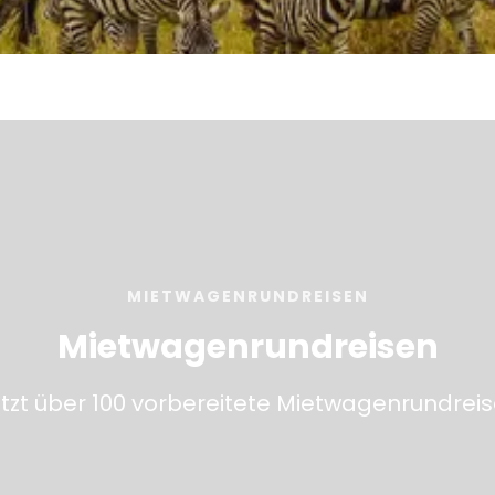
Sehen
MIETWAGENRUNDREISEN
Mietwagenrundreisen
tzt über 100 vorbereitete Mietwagenrundrei