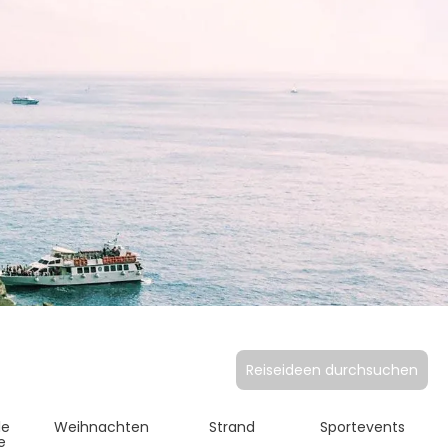
Reiseideen durchsuchen
le
Weihnachten
Strand
Sportevents
e