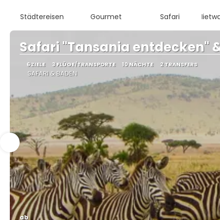
Städtereisen
Gourmet
Safari
Mietw
Safari "Tansania entdecken" 
6 ZIELE
3 FLÜGE/TRANSPORTE
10 NÄCHTE
2 TRANSFERS
SAFARI & BADEN
ab