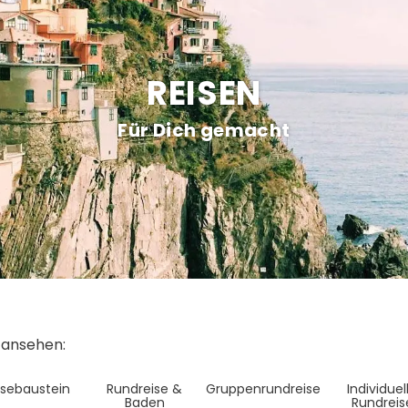
REISEN
Für Dich gemacht
e ansehen:
isebaustein
Rundreise &
Gruppenrundreise
Individuel
Baden
Rundreis