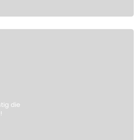
tig die
!