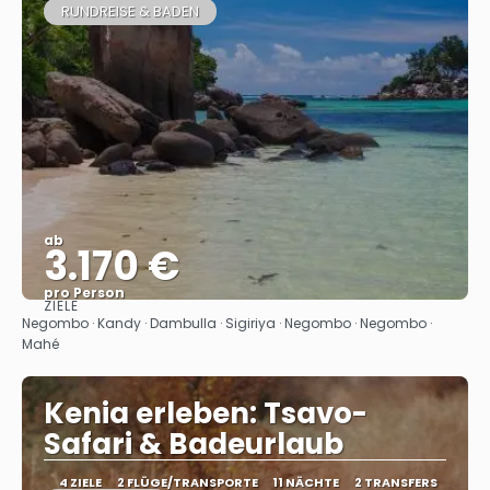
RUNDREISE & BADEN
ab
3.170 €
pro Person
ZIELE
Sehen
Negombo · Kandy · Dambulla · Sigiriya · Negombo · Negombo ·
Mahé
Kenia erleben: Tsavo-
Safari & Badeurlaub
4 ZIELE
2 FLÜGE/TRANSPORTE
11 NÄCHTE
2 TRANSFERS