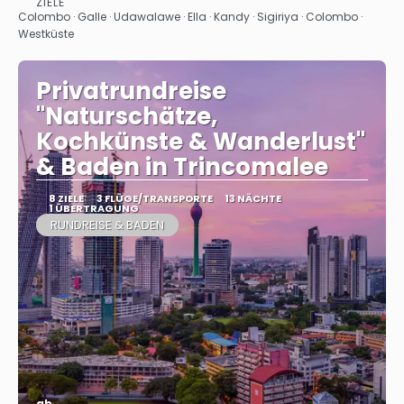
ZIELE
Sehen
Colombo · Galle · Udawalawe · Ella · Kandy · Sigiriya · Colombo ·
Westküste
Privatrundreise
"Naturschätze,
Kochkünste & Wanderlust"
& Baden in Trincomalee
8 ZIELE
3 FLÜGE/TRANSPORTE
13 NÄCHTE
1 ÜBERTRAGUNG
RUNDREISE & BADEN
ab