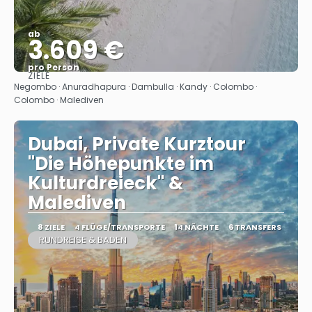
ab
3.609 €
pro Person
ZIELE
Sehen
Negombo · Anuradhapura · Dambulla · Kandy · Colombo ·
Colombo · Malediven
Dubai, Private Kurztour
"Die Höhepunkte im
Kulturdreieck" &
Malediven
8 ZIELE
4 FLÜGE/TRANSPORTE
14 NÄCHTE
6 TRANSFERS
RUNDREISE & BADEN