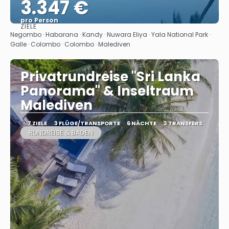
3.347 €
pro Person
ZIELE
Sehen
Negombo · Habarana · Kandy · Nuwara Eliya · Yala National Park ·
Galle · Colombo · Colombo · Malediven
Privatrundreise "Sri Lanka
Panorama" & Inseltraum
Malediven
7 ZIELE
3 FLÜGE/TRANSPORTE
6 NÄCHTE
3 TRANSFERS
RUNDREISE & BADEN