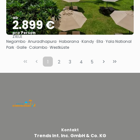
ab
2.899 €
pro Person
ZIELE
Sehen
Negombo · Anuradhapura · Habarana · Kandy · Ella · Yala National
Park · Galle · Colombo · Westküste
1
2
3
4
5
Kontakt
Trends Int. Inc. GmbH & Co. KG