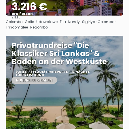
3.216 €
pro Person
ZIELE
Sehen
Colombo · Galle · Udawalawe · Ella · Kandy · Sigiriya · Colombo ·
Trincomalee · Negombo
Privatrundreise "Die
Klassiker Sri Lankas" &
Baden an der Westküste
9 ZIELE
3 FLÜGE/TRANSPORTE
13 NÄCHTE
1 ÜBERTRAGUNG
RUNDREISE & BADEN