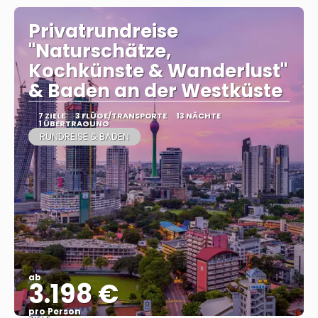
Privatrundreise
"Naturschätze,
Kochkünste & Wanderlust"
& Baden an der Westküste
7 ZIELE
3 FLÜGE/TRANSPORTE
13 NÄCHTE
1 ÜBERTRAGUNG
RUNDREISE & BADEN
ab
3.198 €
pro Person