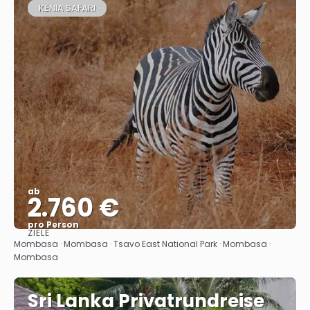
KENIA SAFARI
ab
2.760 €
pro Person
ZIELE
Sehen
Mombasa · Mombasa · Tsavo East National Park · Mombasa ·
Mombasa
Sri Lanka Privatrundreise