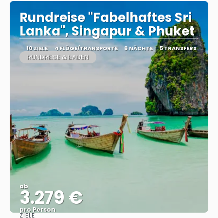
Rundreise "Fabelhaftes Sri
Lanka", Singapur & Phuket
10 ZIELE
4 FLÜGE/TRANSPORTE
8 NÄCHTE
5 TRANSFERS
RUNDREISE & BADEN
ab
3.279 €
pro Person
ZIELE