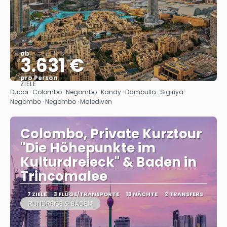
ab
3.631 €
pro Person
ZIELE
Sehen
Dubai · Colombo · Negombo · Kandy · Dambulla · Sigiriya ·
Negombo · Negombo · Malediven
Colombo, Private Kurztour
"Die Höhepunkte im
Kulturdreieck" & Baden in
Trincomalee
7 ZIELE
3 FLÜGE/TRANSPORTE
13 NÄCHTE
2 TRANSFERS
RUNDREISE & BADEN