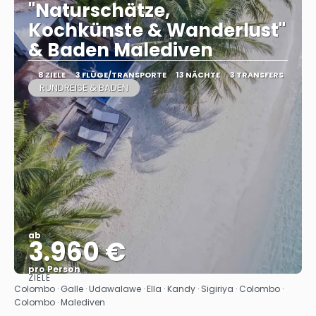
"Naturschätze,
Kochkünste & Wanderlust"
& Baden Malediven
8 ZIELE
3 FLÜGE/TRANSPORTE
13 NÄCHTE
3 TRANSFERS
RUNDREISE & BADEN
ab
3.960 €
pro Person
ZIELE
Sehen
Colombo · Galle · Udawalawe · Ella · Kandy · Sigiriya · Colombo ·
Colombo · Malediven