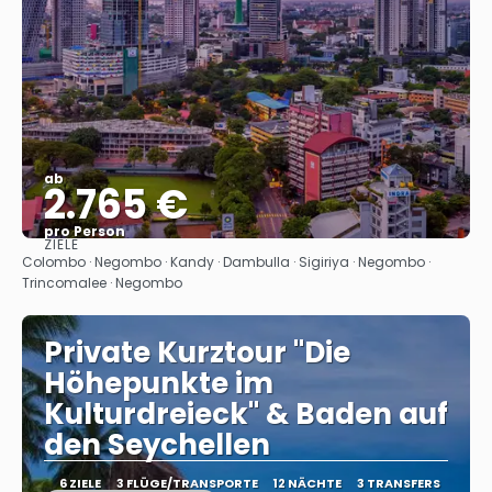
ab
2.765 €
pro Person
ZIELE
Sehen
Colombo · Negombo · Kandy · Dambulla · Sigiriya · Negombo ·
Trincomalee · Negombo
Private Kurztour "Die
Höhepunkte im
Kulturdreieck" & Baden auf
den Seychellen
6 ZIELE
3 FLÜGE/TRANSPORTE
12 NÄCHTE
3 TRANSFERS