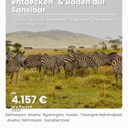
entdecken" & Baden auf
Sansibar
6 ZIELE
3 FLÜGE/TRANSPORTE
10 NÄCHTE
2 TRANSFERS
SAFARI & BADEN
ab
4.157 €
pro Person
ZIELE
Sehen
Kilimanjaro · Arusha · Ngorongoro · Karatu · Tarangire-Nationalpark
· Arusha · Kilimanjaro · Sansibar Insel