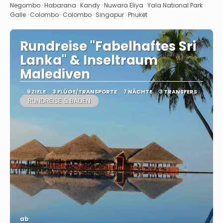
Sehen
Negombo · Habarana · Kandy · Nuwara Eliya · Yala National Park ·
Galle · Colombo · Colombo · Singapur · Phuket
Rundreise "Fabelhaftes Sri
Lanka" & Inseltraum
Malediven
9 ZIELE
3 FLÜGE/TRANSPORTE
7 NÄCHTE
3 TRANSFERS
RUNDREISE & BADEN
ab