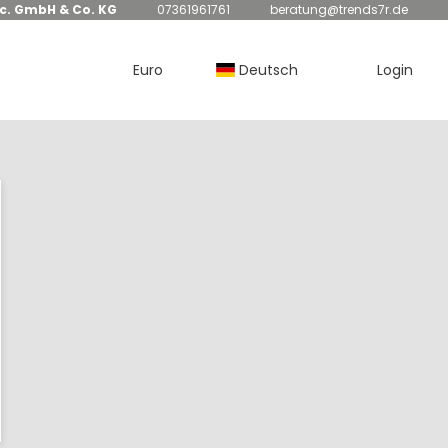
nc. GmbH & Co. KG
07361961761
beratung@trends7r.de
Euro
Deutsch
Login