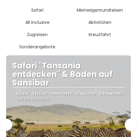
Safari
Mietwagenrundreisen
All Inclusive
Aktivitäten
Zugreisen
Kreuzfahrt
Sonderangebote
Safari "Tansania
entdecken" & Baden auf
Sansibar
6 ZIELE
3 FLÜGE/TRANSPORTE
10 NÄCHTE
2 TRANSFERS
SAFARI & BADEN