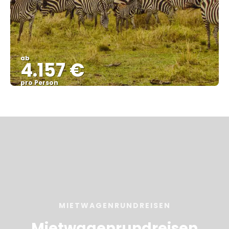
ab
4.157 €
pro Person
Sehen
MIETWAGENRUNDREISEN
Mietwagenrundreisen