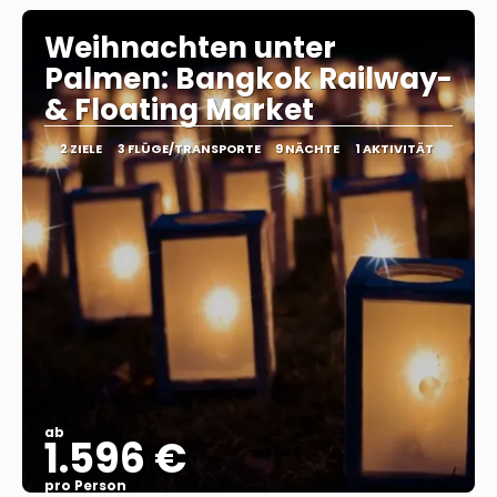
Weihnachten unter
Palmen: Bangkok Railway-
& Floating Market
2 ZIELE
3 FLÜGE/TRANSPORTE
9 NÄCHTE
1 AKTIVITÄT
ab
1.596 €
pro Person