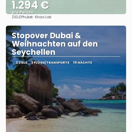
1.294 €
pro Person
ZIELE
Phuket · Khao Lak
Sehen
Stopover Dubai &
Weihnachten auf den
Seychellen
2 ZIELE
3 FLÜGE/TRANSPORTE
10 NÄCHTE