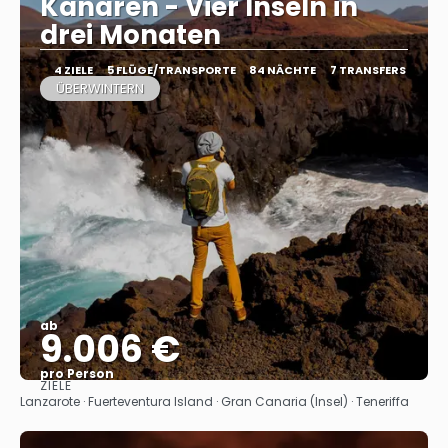
Kanaren - Vier Inseln in
drei Monaten
4 ZIELE
5 FLÜGE/TRANSPORTE
84 NÄCHTE
7 TRANSFERS
ÜBERWINTERN
ab
9.006 €
pro Person
ZIELE
Sehen
Lanzarote · Fuerteventura Island · Gran Canaria (Insel) · Teneriffa