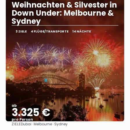
Weihnachten & Silvester in
Down Under: Melbourne &
Sydney
3 ZIELE
4 FLÜGE/TRANSPORTE
14 NÄCHTE
ab
3.325 €
pro Person
ZIELE
Dubai · Melbourne · Sydney
Sehen