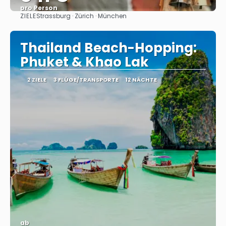
pro Person
ZIELE
Strassburg · Zürich · München
Sehen
Thailand Beach-Hopping:
Phuket & Khao Lak
2 ZIELE
3 FLÜGE/TRANSPORTE
12 NÄCHTE
ab