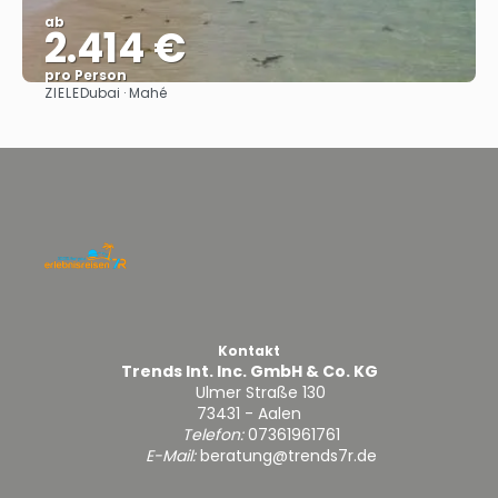
ab
2.414 €
pro Person
ZIELE
Dubai · Mahé
Sehen
Kontakt
Trends Int. Inc. GmbH & Co. KG
Ulmer Straße 130
73431 - Aalen
Telefon:
07361961761
E-Mail:
beratung@trends7r.de