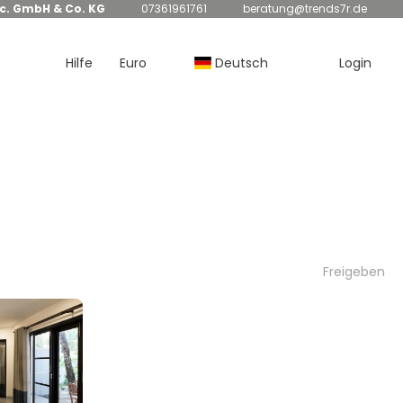
nc. GmbH & Co. KG
07361961761
beratung@trends7r.de
Hilfe
Euro
Deutsch
Login
Freigeben