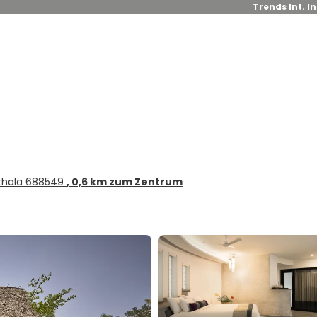
Trends Int. I
rthala 688549
, 0,6 km zum Zentrum