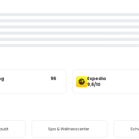
ng
96
Expedia
9,6/10
laubt
Spa & Wellnesscenter
Sch