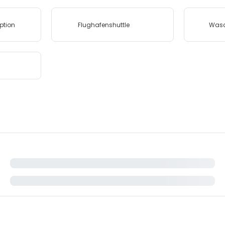
ption
Flughafenshuttle
Wasc
n