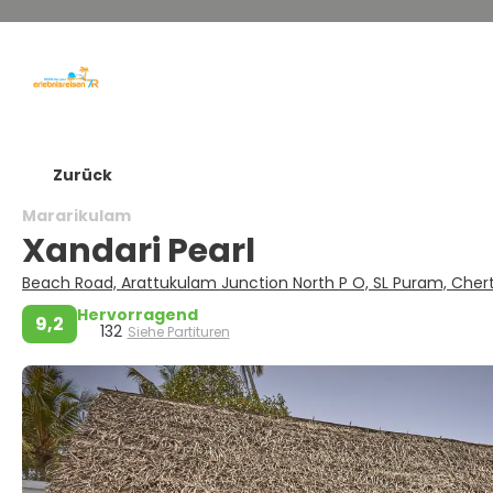
Zurück
Mararikulam
Xandari Pearl
Beach Road, Arattukulam Junction North P O, SL Puram, Che
Hervorragend
9,2
132
Siehe Partituren