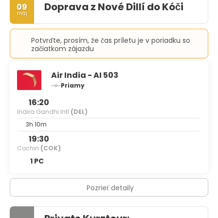
Doprava z Nové Dillí do Kóči
09
máj
Potvrďte, prosím, že čas príletu je v poriadku so
začiatkom zájazdu
Air India - AI 503
Priamy
16:20
Indira Gandhi Intl
(DEL)
3h 10m
19:30
Cochin
(COK)
1 PC
Pozrieť detaily