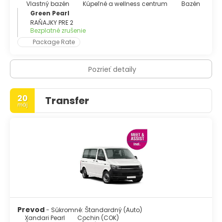
Vlastný bazén
Kúpeľné a wellness centrum
Bazén
Green Pearl
RAŇAJKY PRE 2
Bezplatné zrušenie
Package Rate
Pozrieť detaily
20
Transfer
máj
Prevod
- Súkromné: Štandardný (Auto)
Xandari Pearl
Cochin (COK)