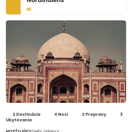
Nordindiens"
2 Destinácie
4 Noci
2 Prepravy
3
Ubytovanie
HOSŤUJÚCI
Delhi, Udaipur