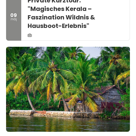
Private Kurztour:
"Magisches Kerala –
09
Faszination Wildnis &
máj
Hausboot-Erlebnis"