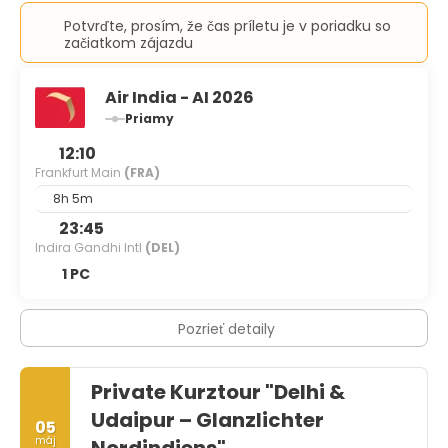
Potvrďte, prosím, že čas príletu je v poriadku so
začiatkom zájazdu
Air India - AI 2026
Priamy
12:10
Frankfurt Main
(FRA)
8h 5m
23:45
Indira Gandhi Intl
(DEL)
1 PC
Pozrieť detaily
Private Kurztour "Delhi &
Udaipur – Glanzlichter
05
máj