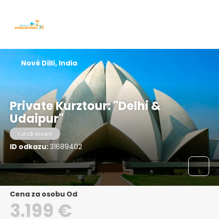
Nové Dillí, India
Private Kurztour: "Delhi &
Udaipur"
rundreisen
ID odkazu:
31689402
Cena za osobu Od
3.199 €