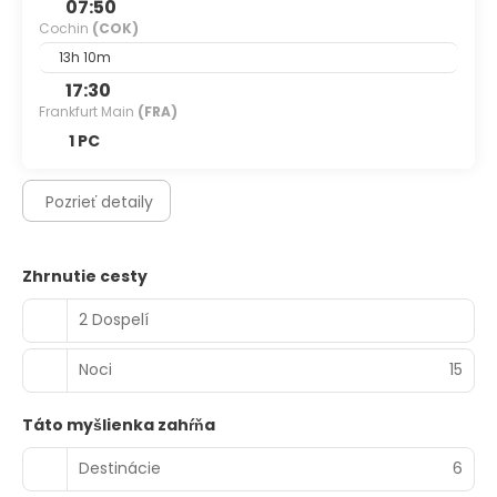
07:50
Cochin
(COK)
13h 10m
17:30
Frankfurt Main
(FRA)
1 PC
Pozrieť detaily
Zhrnutie cesty
2 Dospelí
Noci
15
Táto myšlienka zahŕňa
Destinácie
6