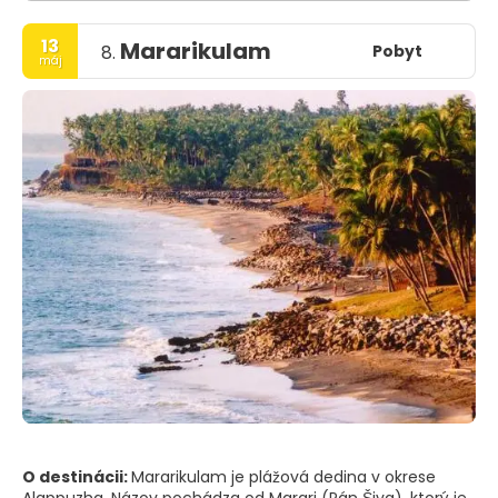
13
Mararikulam
Pobyt
8.
máj
O destinácii:
Mararikulam je plážová dedina v okrese