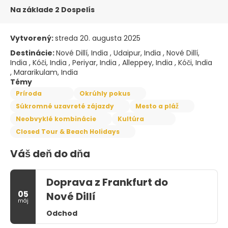
Na základe 2 Dospelís
Vytvorený:
streda 20. augusta 2025
Destinácie:
Nové Dillí, India , Udaipur, India , Nové Dillí,
India , Kóči, India , Periyar, India , Alleppey, India , Kóči, India
, Mararikulam, India
Témy
Príroda
Okrúhly pokus
Súkromné uzavreté zájazdy
Mesto a pláž
Neobvyklé kombinácie
Kultúra
Closed Tour & Beach Holidays
Váš deň do dňa
Doprava z Frankfurt do
05
Nové Dillí
máj
Odchod