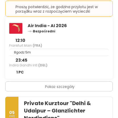
Proszę potwierdzić, że godzina przylotu jest w
porządku wraz z rozpoczęciem wycieczki
Air India - AI 2026
Bezpośredni
12:10
Frankfurt Main
(FRA)
8godz 5m
23:45
Indira Gandhi Intl
(DEL)
1 PC
Pokaż szczegóły
Private Kurztour "Delhi &
Udaipur – Glanzlichter
05
maj