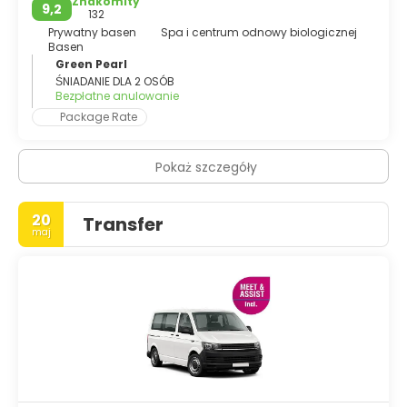
Znakomity
9,2
132
Prywatny basen
Spa i centrum odnowy biologicznej
Basen
Green Pearl
ŚNIADANIE DLA 2 OSÓB
Bezpłatne anulowanie
Package Rate
Pokaż szczegóły
20
Transfer
maj