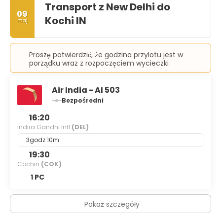
Transport z New Delhi do
09
Kochi IN
maj
Proszę potwierdzić, że godzina przylotu jest w
porządku wraz z rozpoczęciem wycieczki
Air India - AI 503
Bezpośredni
16:20
Indira Gandhi Intl
(DEL)
3godz 10m
19:30
Cochin
(COK)
1 PC
Pokaż szczegóły