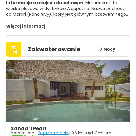
Informacje o miejscu docelowym:
Mararikulam to
wioska plażowa w dystrykcie Alappuzha. Nazwa pochodzi
od Marari (Pana Sivy), który jest głównym bóstwem tego
miejsca. Znajduje się tam słynna świątynia Mararikulam
Mahadevar, poświęcona Panu Siva (nazywanemu również
Więcej informacji
Marari przez miejscowych). Jest to żyzna ziemia
komunizmu i ma bardzo piękną plażę, znaną pod nazwą
Marari Beach lub plaża Mararikulam. Wioska ta ma dwie
13
Zakwaterowanie
rady wiejskie, Mararikulam Południe i Mararikulam Północ.
7 Nocy
maj
Mararikulam Północ składa się z części Mararikulam,
Perunormangalam, Kanichukulangara, Beach, Poklasheri i
Chennaveli. Rada Południowa składa się z części
Mararikulam, Kattoor, Pollathai, Valavanadu,
Preethikulangara, Omanapuzha, Kalavoor, Pathirapally i
Chettikadu.
Xandari Pearl
Mararikulam -
Pokaż na mapie
> 0,6 km stąd: Centrum