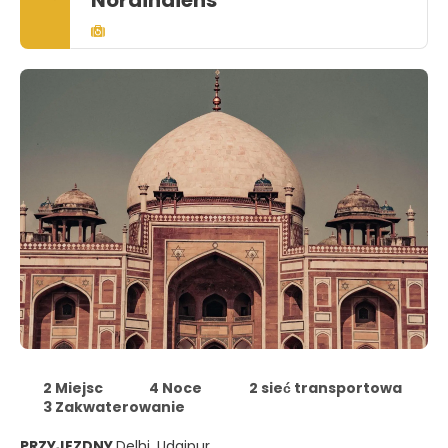
Nordindiens"
2 Miejsc
4 Noce
2 sieć transportowa
3 Zakwaterowanie
PRZYJEZDNY
Delhi, Udaipur