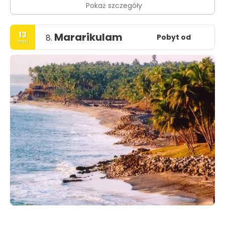
Pokaż szczegóły
13
Mararikulam
Pobyt od
8.
maj