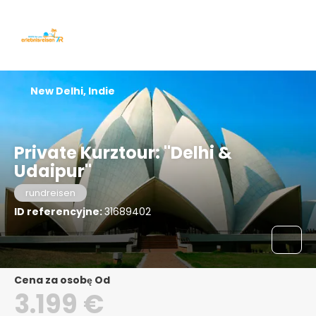
New Delhi, Indie
Private Kurztour: "Delhi &
Udaipur"
rundreisen
ID referencyjne:
31689402
Cena za osobę Od
3.199 €