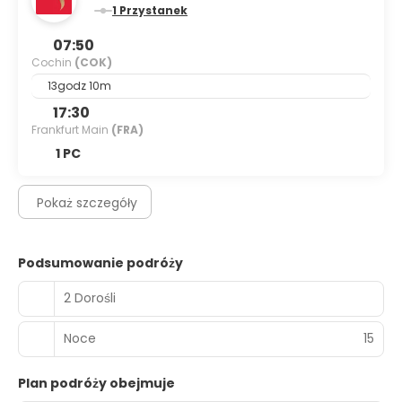
1 Przystanek
07:50
Cochin
(COK)
13godz 10m
17:30
Frankfurt Main
(FRA)
1 PC
Pokaż szczegóły
Podsumowanie podróży
2 Dorośli
Noce
15
Plan podróży obejmuje