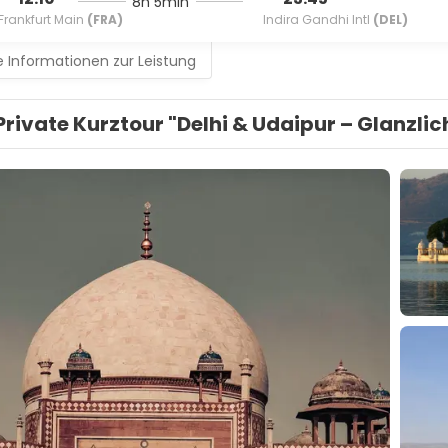
8h 5min
Frankfurt Main
(FRA)
Indira Gandhi Intl
(DEL)
 Informationen zur Leistung
Private Kurztour "Delhi & Udaipur – Glanzli