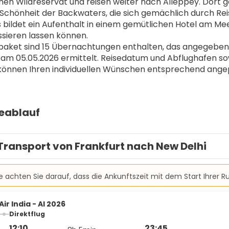
hen Wildreservat und reisen weiter nach Alleppey. Dort ge
Schönheit der Backwaters, die sich gemächlich durch Rei
 bildet ein Aufenthalt in einem gemütlichen Hotel am Mee
sieren lassen können.
aket sind 15 Übernachtungen enthalten, das angegebene 
 am 05.05.2026 ermittelt. Reisedatum und Abflughafen so
können Ihren individuellen Wünschen entsprechend ange
seablauf
Transport von Frankfurt nach New Delhi
te achten Sie darauf, dass die Ankunftszeit mit dem Start Ihrer 
Air India - AI 2026
Direktflug
12:10
23:45