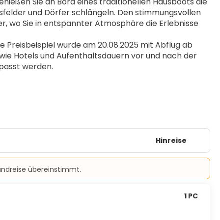
nießen Sie an Bord eines traditionellen Hausboots die 
sfelder und Dörfer schlängeln. Den stimmungsvollen 
r, wo Sie in entspannter Atmosphäre die Erlebnisse 
Preisbeispiel wurde am 20.08.2025 mit Abflug ab 
wie Hotels und Aufenthaltsdauern vor und nach der 
passt werden.
Hinreise
Rundreise übereinstimmt.
1 PC