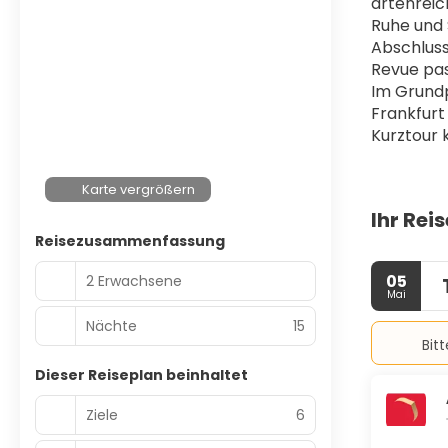
artenreic
Ruhe und 
Abschluss
Revue pas
Im Grundp
Frankfurt
Kurztour 
Karte vergrößern
Ihr Rei
Reisezusammenfassung
05
2 Erwachsene
Mai
Nächte
15
Bit
Dieser Reiseplan beinhaltet
Ziele
6