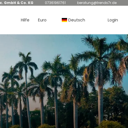
nc. GmbH & Co. KG
07361961761
beratung@trends7r.de
Hilfe
Euro
Deutsch
Login