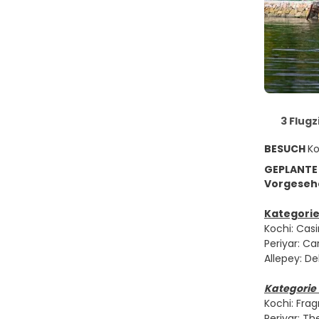
3 Flugz
BESUCH
Ko
GEPLANTE
Vorgesehe
Kategorie
Kochi: Casi
Periyar: Ca
Allepey: D
Kategorie 
Kochi: Frag
Periyar: Th