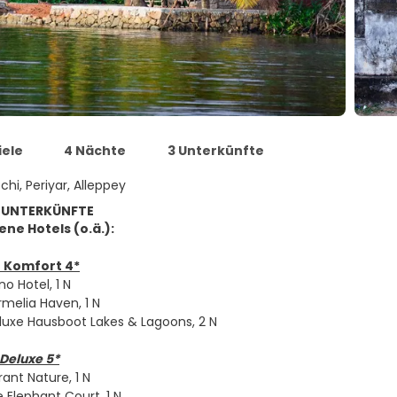
iele
4 Nächte
3 Unterkünfte
chi, Periyar, Alleppey
 UNTERKÜNFTE
ne Hotels (o.ä.):
 Komfort 4*
no Hotel, 1 N
rmelia Haven, 1 N
eluxe Hausboot Lakes & Lagoons, 2 N
Deluxe 5*
rant Nature, 1 N
e Elephant Court, 1 N