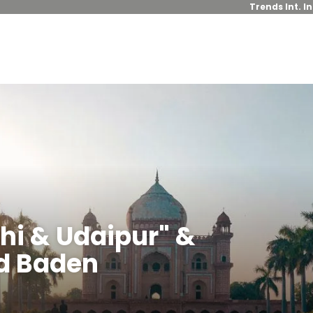
Trends Int. I
lhi & Udaipur" &
d Baden