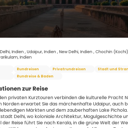
elhi, Indien , Udaipur, Indien , New Delhi, Indien , Chochin (Kochi),
rarikulam, Indien
Rundreisen
Privatrundreisen
Stadt und Stra
Rundreise & Baden
tionen zur Reise
den privaten Kurztouren verbinden die kulturelle Pracht N
m Norden erwartet Sie das märchenhafte Udaipur, auch bek
 lebendigen Märkten und dem zauberhaften Lake Pichola. E
stadt Delhi, wo koloniale Architektur, Mogulgeschichte 
l der Reise führt Sie nach Kerala, in die grüne Welt der W