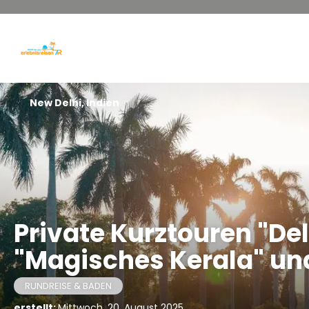
New Delhi, Indien
Private Kurztouren "De
"Magisches Kerala" un
RUNDREISE & BADEN
erstellt:
Mittwoch, 20. August 2025