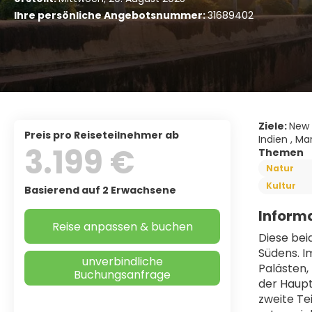
Ihre persönliche Angebotsnummer:
31689402
Ziele:
New D
Preis pro Reiseteilnehmer ab
Indien , Ma
3.199 €
Themen
Natur
Kultur
Basierend auf 2 Erwachsene
Informa
Reise anpassen & buchen
Diese bei
Südens. I
unverbindliche
Palästen,
Buchungsanfrage
der Haupt
zweite Tei