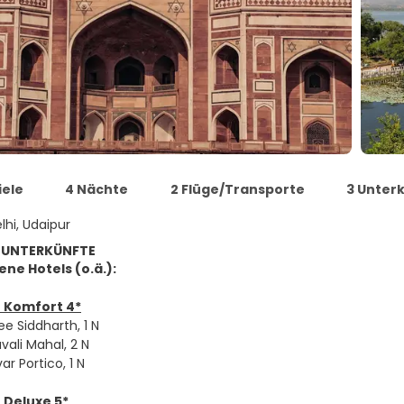
iele
4 Nächte
2 Flüge/Transporte
3 Unter
lhi, Udaipur
 UNTERKÜNFTE
ne Hotels (o.ä.):
 Komfort 4*
ee Siddharth, 1 N
vali Mahal, 2 N
ar Portico, 1 N
 Deluxe 5*