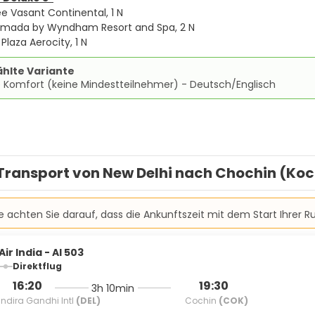
e Vasant Continental, 1 N
amada by Wyndham Resort and Spa, 2 N
 Plaza Aerocity, 1 N
hlte Variante
e Komfort (keine Mindestteilnehmer) - Deutsch/Englisch
Transport von New Delhi nach Chochin (Koc
te achten Sie darauf, dass die Ankunftszeit mit dem Start Ihrer 
Air India - AI 503
Direktflug
16:20
19:30
3h 10min
Indira Gandhi Intl
(DEL)
Cochin
(COK)