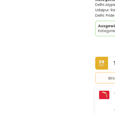
Delhi:Jaype
Udaipur: R
Delhi: Pride
Ausgewä
Kategori
09
Mai
Bit